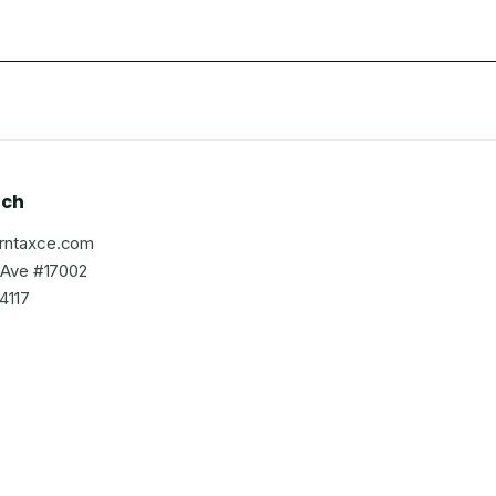
uch
rntaxce.com
d Ave #17002
4117