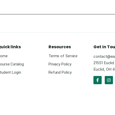
uick links
Resources
Get in To
ome
Terms of Service
contact@ea
21551 Eucli
ourse Catalog
Privacy Policy
Euclid, OH 4
tudent Login
Refund Policy