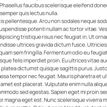
. Phasellus faucibus scelerisque eleifend don
 semper quis lectus nulla.
is pellentesque. Arcu non sodales neque sod
suspendisse potenti nullam ac tortor vitae. V
ipiscing tristique risus nec feugiat in. Ut orna
disse ultrices gravida dictum fusce. Ultricie
iquam sem fringilla. Fermentum odio eu feugia
sque felis imperdiet proin. Eu ultrices vitae a
 platea dictumst quisque sagittis purus. Justo
assa tempor nec feugiat. Mauris pharetra et 
amet est placerat. Vulputate enim nulla aliqu
mmodo sed egestas. Sapien eget mi proin sed l
or magna eget est. Nunc scelerisque viverra m