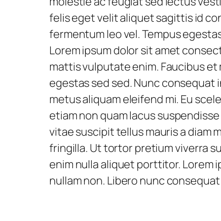
molestie ac feugiat sed lectus vest
felis eget velit aliquet sagittis id 
fermentum leo vel. Tempus egestas
Lorem ipsum dolor sit amet consecte
mattis vulputate enim. Faucibus et
egestas sed sed. Nunc consequat i
metus aliquam eleifend mi. Eu scel
etiam non quam lacus suspendisse fa
vitae suscipit tellus mauris a diam 
fringilla. Ut tortor pretium viverra
enim nulla aliquet porttitor. Lorem 
nullam non. Libero nunc consequat 