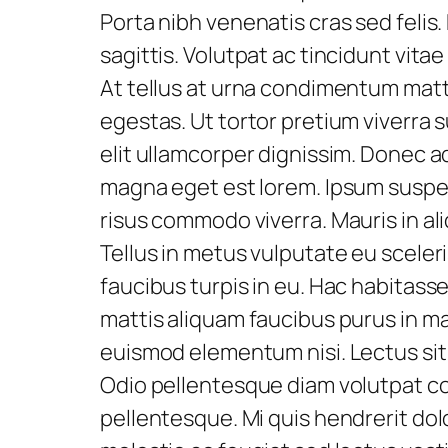
Porta nibh venenatis cras sed felis
sagittis. Volutpat ac tincidunt vitae
At tellus at urna condimentum matt
egestas. Ut tortor pretium viverra 
elit ullamcorper dignissim. Donec ad
magna eget est lorem. Ipsum suspen
risus commodo viverra. Mauris in al
Tellus in metus vulputate eu sceleri
faucibus turpis in eu. Hac habitasse
mattis aliquam faucibus purus in m
euismod elementum nisi. Lectus sit 
Odio pellentesque diam volutpat co
pellentesque. Mi quis hendrerit dol