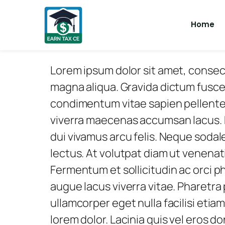
Home
Lorem ipsum dolor sit amet, consect
magna aliqua. Gravida dictum fusce 
condimentum vitae sapien pellente
viverra maecenas accumsan lacus. M
dui vivamus arcu felis. Neque sodale
lectus. At volutpat diam ut venenati
Fermentum et sollicitudin ac orci p
augue lacus viverra vitae. Pharetra 
ullamcorper eget nulla facilisi etiam
lorem dolor. Lacinia quis vel eros 