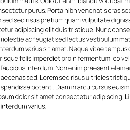
ibulum mattis. Odio ut enim blandit volutpat 
consectetur purus. Porta nibh venenatis cras sed
 sed sed risus pretium quam vulputate dignis
tur adipiscing elit duis tristique. Nunc cons
 molestie ac feugiat sed lectus vestibulum 
nterdum varius sit amet. Neque vitae tempus
erisque felis imperdiet proin fermentum leo v
ucibus interdum. Non enim praesent elementum 
maecenas sed. Lorem sed risus ultricies tristiqu
 suspendisse potenti. Diam in arcu cursus euism
ipsum dolor sit amet consectetur adipiscing. Li
interdum varius.