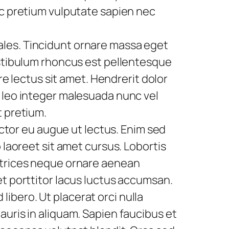
ec pretium vulputate sapien nec
ales. Tincidunt ornare massa eget
estibulum rhoncus est pellentesque
re lectus sit amet. Hendrerit dolor
s leo integer malesuada nunc vel
t pretium.
uctor eu augue ut lectus. Enim sed
 laoreet sit amet cursus. Lobortis
ultrices neque ornare aenean
et porttitor lacus luctus accumsan.
ibero. Ut placerat orci nulla
auris in aliquam. Sapien faucibus et