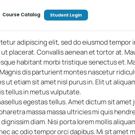
Course Catalog
Student Login
etur adipiscing elit, sed do eiusmod tempor i
ut placerat. Convallis aenean et tortor at. Mau
sque habitant morbi tristique senectus et. 
agnis dis parturient montes nascetur ridiculu
s ut etiam sit amet nisl purus in. Elit ut aliqu
s tellus in metus vulputate.
hasellus egestas tellus. Amet dictum sit amet 
pharetra massa massa ultricies mi quis hendreri
 dignissim diam. Nisi porta lorem mollis aliquam
donec ac odio tempor orci dapibus. Mi sit amet